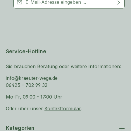
Dieses Formular ist durch Google reCAPTCHA geschützt – es
Ich habe die
Datenschutzbestimmungen
zur Kenntnis
gelten Googles
Datenschutzerklärung
und
genommen und akzeptiere die
AGB
.
Nutzungsbedingungen
.
Als Kunde informieren wir Sie gelegentlich per E-Mail über
passende Produkte aus unserem Sortiment – Sie können dem
jederzeit widersprechen, etwa über den Abmeldelink in jeder E-Mail.
Service-Hotline
Sie brauchen Beratung oder weitere Informationen:
info@kraeuter-wege.de
06425 – 702 99 32
Mo-Fr, 09:00 - 17:00 Uhr
Oder über unser
Kontaktformular
.
Kategorien