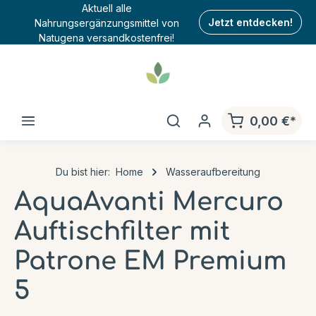
Aktuell alle
Nahrungsergänzungsmittel von
Jetzt entdecken!
Natugena versandkostenfrei!
0,00 €*
Du bist hier:
Home
Wasseraufbereitung
AquaAvanti Mercuro
Auftischfilter mit
Patrone EM Premium
5