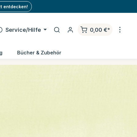
zt entdecken!
Service/Hilfe
0,00 €*
g
Bücher & Zubehör