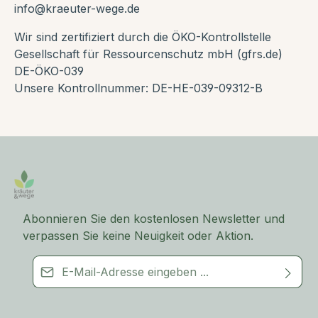
info@kraeuter-wege.de
Wir sind zertifiziert durch die ÖKO-Kontrollstelle
Gesellschaft für Ressourcenschutz mbH (gfrs.de)
DE-ÖKO-039
Unsere Kontrollnummer: DE-HE-039-09312-B
Abonnieren Sie den kostenlosen Newsletter und
verpassen Sie keine Neuigkeit oder Aktion.
E-Mail-Adresse*
Dieses Formular ist durch Google reCAPTCHA geschützt – es
Ich habe die
Datenschutzbestimmungen
zur Kenntnis