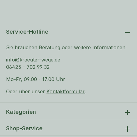
gelten Googles
Datenschutzerklärung
und
genommen und akzeptiere die
AGB
.
Nutzungsbedingungen
.
Als Kunde informieren wir Sie gelegentlich per E-Mail über
passende Produkte aus unserem Sortiment – Sie können dem
jederzeit widersprechen, etwa über den Abmeldelink in jeder E-Mail.
Service-Hotline
Sie brauchen Beratung oder weitere Informationen:
info@kraeuter-wege.de
06425 – 702 99 32
Mo-Fr, 09:00 - 17:00 Uhr
Oder über unser
Kontaktformular
.
Kategorien
Shop-Service