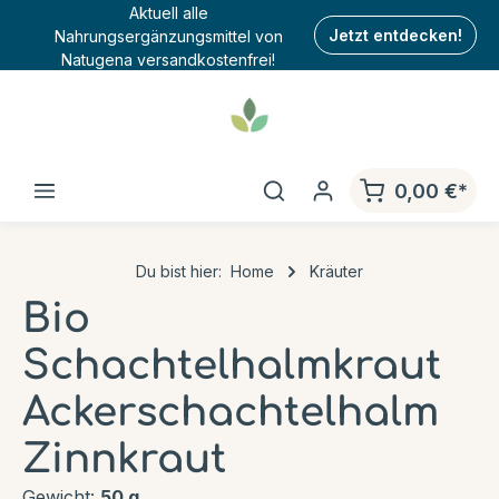
Aktuell alle
Nahrungsergänzungsmittel von
Jetzt entdecken!
Natugena versandkostenfrei!
0,00 €*
Du bist hier:
Home
Kräuter
Bio
Schachtelhalmkraut
Ackerschachtelhalm
Zinnkraut
Gewicht:
50 g